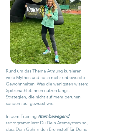
Rund um das Thema Atmung kursieren
viele Mythen und noch mehr unbewusste
Gewohnheiten. Was die wenigsten wissen:
Spitzenathlet:innen nutzen längst
Strategien, die nicht auf mehr beruhen,
sondern auf gewusst wie.
In dem Training
Atembewegend
reprogrammierst
Du Dein Atemsystem so,
dass Dein Gehirn den Brennstoff für Deine