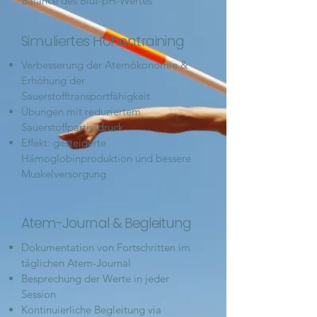
Balance des Blut-pH-Wertes
Simuliertes Höhentraining
Verbesserung der Atemökonomie &
Erhöhung der
Sauerstofftransportfähigkeit
Übungen mit reduziertem
Sauerstoffpartialdruck
Effekt: gesteigerte
Hämoglobinproduktion und bessere
Muskelversorgung
Atem-Journal & Begleitung
Dokumentation von Fortschritten im
täglichen Atem-Journal
Besprechung der Werte in jeder
Session
Kontinuierliche Begleitung via