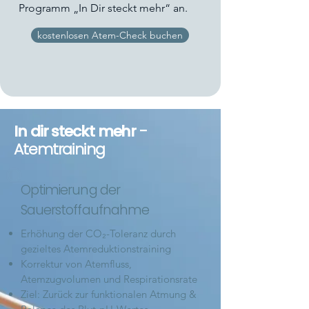
Programm „In Dir steckt mehr“ an.
kostenlosen Atem-Check buchen
In dir steckt mehr
-
Atemtraining
Optimierung der
Sauerstoffaufnahme
Erhöhung der CO₂-Toleranz durch
gezieltes Atemreduktionstraining
Korrektur von Atemfluss,
Atemzugvolumen und Respirationsrate
Ziel: Zurück zur funktionalen Atmung &