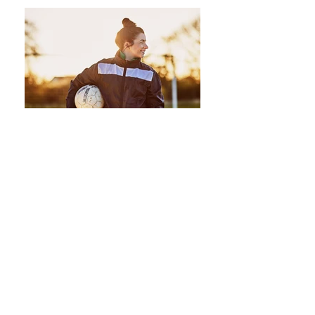
Die meisten trainieren
Muskeln. Die Klugen
trainieren auch den Atem.
Im Programm
Atembewegend lernst Du: